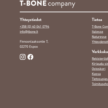
Yhteystiedot
Tietoa
+358 (0) 40 041 0794
T-Bone Co
info@tbone.fi
Italesse
Naturesse
Finnoonlaaksontie 7,
Yhteydenot
02270 Espoo
Verkkok
Rekisteröid
Kirjaudu si
Ostoskori
Kassa
Tietosuojas
Toimituseh