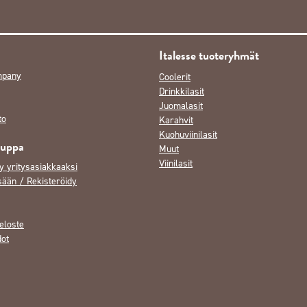
Italesse tuoteryhmät
mpany
Coolerit
Drinkkilasit
Juomalasit
to
Karahvit
Kuohuviinilasit
auppa
Muut
Viinilasit
y yritysasiakkaaksi
sään / Rekisteröidy
eloste
dot