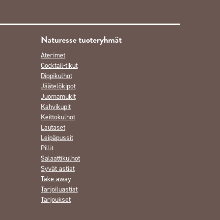
Naturesse tuoteryhmät
Aterimet
Cocktail-tikut
Dippikulhot
Jäätelökipot
Juomamukit
Kahvikupit
Keittokulhot
Lautaset
Leipäpussit
Pillit
Salaattikulhot
Syvät astiat
Take away
Tarjoiluastiat
Tarjoukset