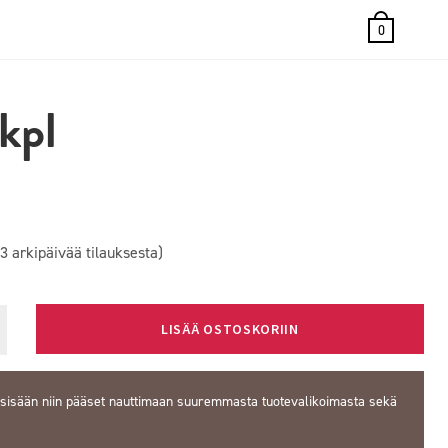
0
6kpl
3 arkipäivää tilauksesta)
LISÄÄ OSTOSKORIIN
 sisään
niin pääset nauttimaan suuremmasta tuotevalikoimasta sekä