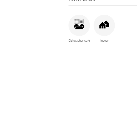
Dishwasher safe
Indoor