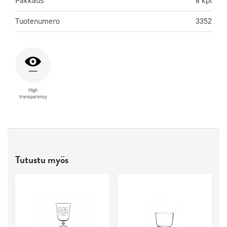
Pakkaus
6 kpl
Tuotenumero
3352
High
transparency
Tutustu myös