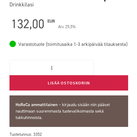
Drinkkilasi
132,00
EUR
Alv 25,5%
Varastotuote (toimitusaika 1-3 arkipäivää tilauksesta)
Quantity
LISÄÄ OSTOSKORIIN
HoReCa ammattilainen
–
kirjaudu sisään
niin pääset
nauttimaan suuremmasta tuotevalikoimasta sekä
tukkuhinnoista.
Tuotetunnus:
3352