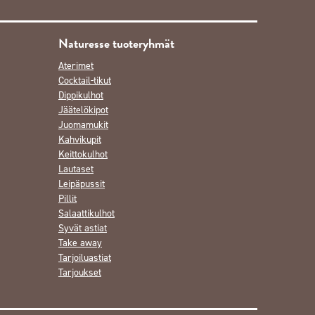
Naturesse tuoteryhmät
Aterimet
Cocktail-tikut
Dippikulhot
Jäätelökipot
Juomamukit
Kahvikupit
Keittokulhot
Lautaset
Leipäpussit
Pillit
Salaattikulhot
Syvät astiat
Take away
Tarjoiluastiat
Tarjoukset