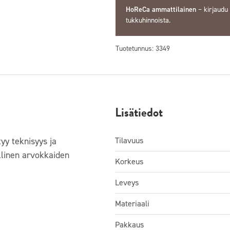
HoReCa ammattilainen
–
kirjaudu
tukkuhinnoista.
Tuotetunnus:
3349
Lisätiedot
tyy teknisyys ja
Tilavuus
ellinen arvokkaiden
Korkeus
Leveys
Materiaali
Pakkaus