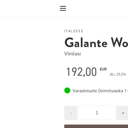
ITALESSE
Galante W
Viinilasi
192,00
EUR
Alv 25,5%
Varastotuote (toimitusaika 1-
Quantity