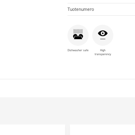
Tuotenumero
Dishwasher safe
High
transparency