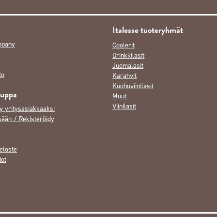
Italesse tuoteryhmät
mpany
Coolerit
Drinkkilasit
Juomalasit
to
Karahvit
Kuohuviinilasit
auppa
Muut
Viinilasit
y yritysasiakkaaksi
sään / Rekisteröidy
eloste
dot