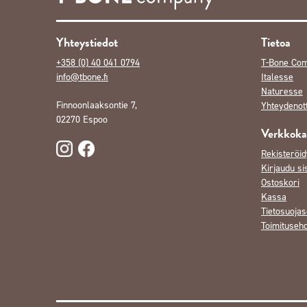
Yhteystiedot
Tietoa
+358 (0) 40 041 0794
T-Bone Co
info@tbone.fi
Italesse
Naturesse
Finnoonlaaksontie 7,
Yhteydenot
02270 Espoo
Verkkok
Rekisteröid
Kirjaudu si
Ostoskori
Kassa
Tietosuojas
Toimituseh