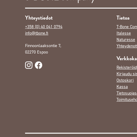
Yhteystiedot
Tietoa
+358 (0) 40 041 0794
T-Bone Co
info@tbone.fi
Italesse
Naturesse
Finnoonlaaksontie 7,
Yhteydenot
02270 Espoo
Verkkok
Rekisteröid
Kirjaudu si
Ostoskori
Kassa
Tietosuojas
Toimituseh