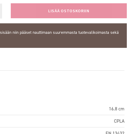
LISÄÄ OSTOSKORIIN
 sisään
niin pääset nauttimaan suuremmasta tuotevalikoimasta sekä
16.8 cm
CPLA
EN 13432