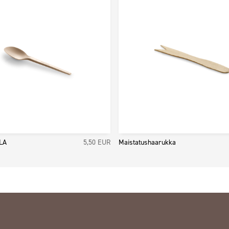
LA
5,50
EUR
Maistatushaarukka
 EUR
81 EUR