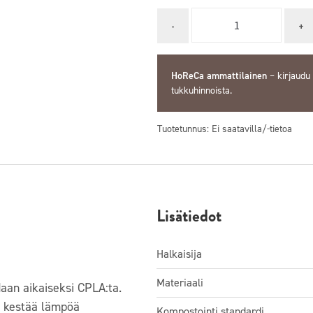
Quantity
HoReCa ammattilainen
–
kirjaudu
tukkuhinnoista.
Tuotetunnus:
Ei saatavilla/-tietoa
Lisätiedot
Halkaisija
Materiaali
aan aikaiseksi CPLA:ta.
ä kestää lämpöä
Kompostointi standardi