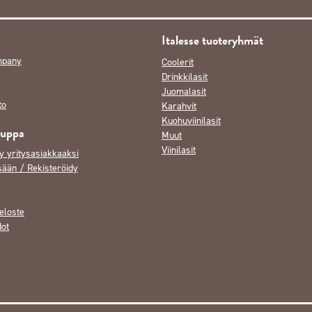
Italesse tuoteryhmät
mpany
Coolerit
Drinkkilasit
Juomalasit
to
Karahvit
Kuohuviinilasit
auppa
Muut
Viinilasit
y yritysasiakkaaksi
sään / Rekisteröidy
eloste
dot