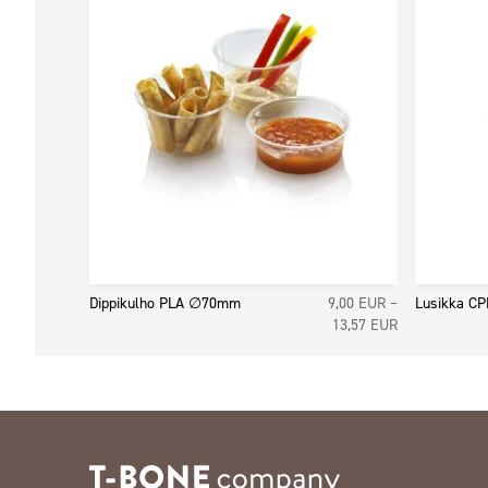
Dippikulho PLA ∅70mm
9,00
EUR
–
Lusikka CP
Hintaluokka:
13,57
EUR
9,00 EUR7,17
-
13,57 EUR10,