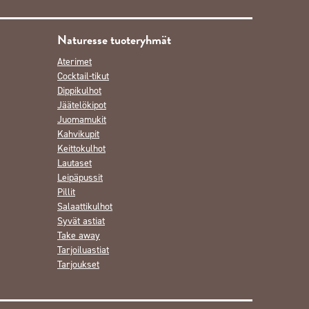
Naturesse tuoteryhmät
Aterimet
Cocktail-tikut
Dippikulhot
Jäätelökipot
Juomamukit
Kahvikupit
Keittokulhot
Lautaset
Leipäpussit
Pillit
Salaattikulhot
Syvät astiat
Take away
Tarjoiluastiat
Tarjoukset