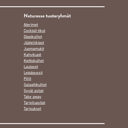
Naturesse tuoteryhmät
Aterimet
Cocktail-tikut
Dippikulhot
Jäätelökipot
Juomamukit
Kahvikupit
Keittokulhot
Lautaset
Leipäpussit
Pillit
Salaattikulhot
Syvät astiat
Take away
Tarjoiluastiat
Tarjoukset