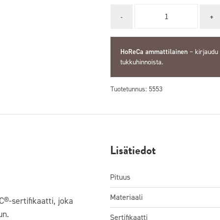
Quantity
HoReCa ammattilainen
–
kirjaudu
tukkuhinnoista.
Tuotetunnus:
5553
Lisätiedot
Pituus
Materiaali
®-sertifikaatti, joka
un.
Sertifikaatti