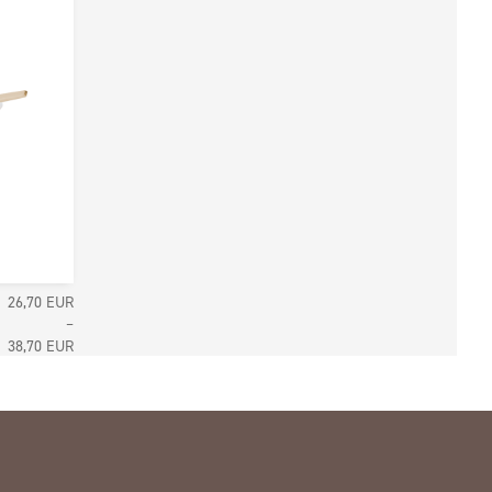
26,70
EUR
–
Hintaluokka:
38,70
EUR
26,70 EUR21,27 EUR
-
38,70 EUR30,84 EUR