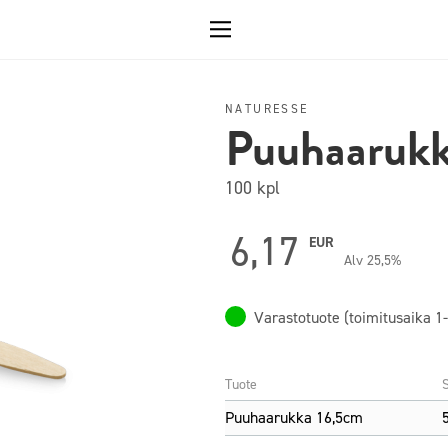
NATURESSE
Puuhaaruk
100 kpl
6,17
EUR
Alv 25,5%
Varastotuote (toimitusaika 1-
Tuote
Puuhaarukka 16,5cm