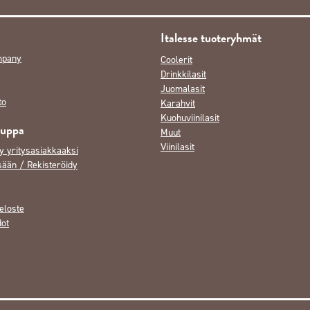
Italesse tuoteryhmät
mpany
Coolerit
Drinkkilasit
Juomalasit
to
Karahvit
Kuohuviinilasit
auppa
Muut
Viinilasit
y yritysasiakkaaksi
sään / Rekisteröidy
eloste
dot