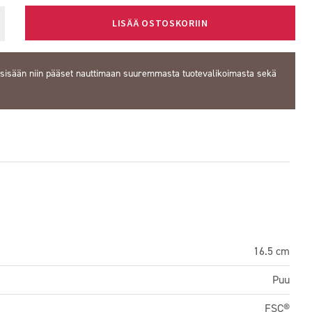
LISÄÄ OSTOSKORIIN
 sisään
niin pääset nauttimaan suuremmasta tuotevalikoimasta sekä
16.5 cm
Puu
FSC®