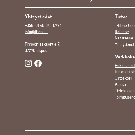
Yhteystiedot
Tietoa
+358 (0) 40 041 0794
T-Bone Co
info@tbone.fi
Italesse
Naturesse
Finnoonlaaksontie 7,
Yhteydenot
02270 Espoo
Verkkok
Rekisteröid
Kirjaudu si
Ostoskori
Kassa
Tietosuojas
Toimituseh