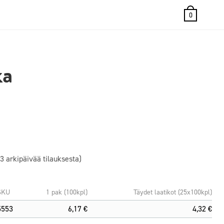
0
ka
3 arkipäivää tilauksesta)
SKU
1 pak (100kpl)
Täydet laatikot (25x100kpl)
5553
6,17 €
4,32 €