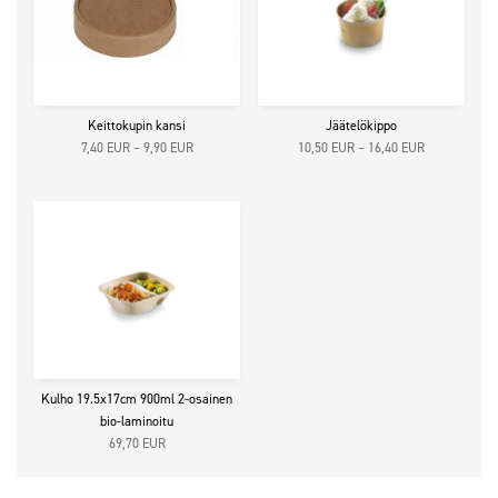
Keittokupin kansi
Jäätelökippo
Hintaluokka:
Hintaluokka:
7,40
EUR
–
9,90
EUR
10,50
EUR
–
16,40
EUR
7,40 EUR5,90 EUR
10,50 EUR8,
-
-
9,90 EUR7,89 EUR
16,40 EUR13
Kulho 19.5x17cm 900ml 2-osainen
bio-laminoitu
69,70
EUR