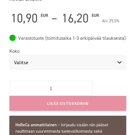
Hintal
10,90
–
16,20
EUR
EUR
Alv 25,5%
10,90 
Varastotuote (toimitusaika 1-3 arkipäivää tilauksesta)
-
Koko
16,20 
Quantity
LISÄÄ OSTOSKORIIN
HoReCa ammattilainen
–
kirjaudu sisään
niin pääset
nauttimaan suuremmasta tuotevalikoimasta sekä