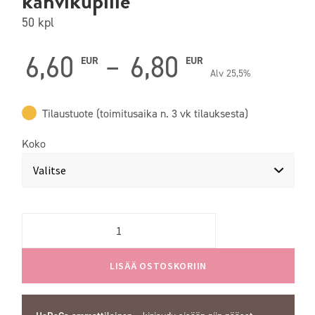
kahvikupille
50 kpl
Hintaluok
6,60
–
6,80
EUR
EUR
Alv 25,5%
6,60 EUR
Tilaustuote (toimitusaika n. 3 vk tilauksesta)
-
Koko
6,80 EUR
Quantity
LISÄÄ OSTOSKORIIN