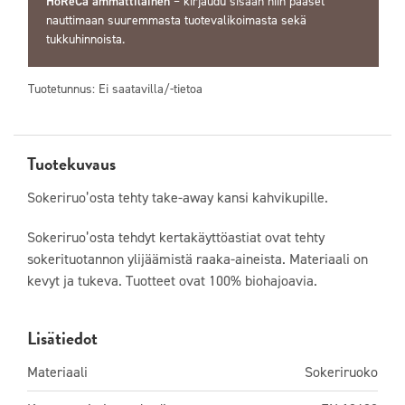
HoReCa ammattilainen
–
kirjaudu sisään
niin pääset
nauttimaan suuremmasta tuotevalikoimasta sekä
tukkuhinnoista.
Tuotetunnus:
Ei saatavilla/-tietoa
Tuotekuvaus
Sokeriruo’osta tehty take-away kansi kahvikupille.
Sokeriruo’osta tehdyt kertakäyttöastiat ovat tehty
sokerituotannon ylijäämistä raaka-aineista. Materiaali on
kevyt ja tukeva. Tuotteet ovat 100% biohajoavia.
Lisätiedot
Materiaali
Sokeriruoko