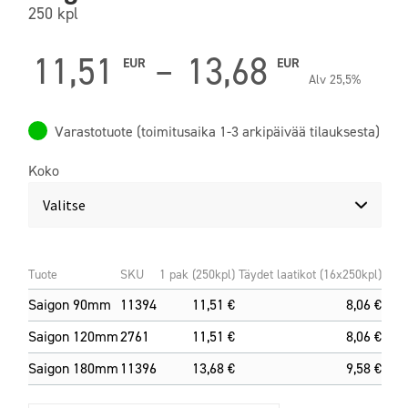
250 kpl
Hintal
11,51
–
13,68
EUR
EUR
Alv 25,5%
11,51 
Varastotuote (toimitusaika 1-3 arkipäivää tilauksesta)
-
Koko
13,68 
Tuote
SKU
1 pak (250kpl)
Täydet laatikot (16x250kpl)
Saigon 90mm
11394
11,51 €
8,06 €
Saigon 120mm
2761
11,51 €
8,06 €
Saigon 180mm
11396
13,68 €
9,58 €