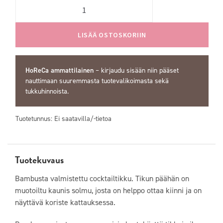
Quantity
LISÄÄ OSTOSKORIIN
HoReCa ammattilainen
–
kirjaudu sisään
niin pääset
nauttimaan suuremmasta tuotevalikoimasta sekä
tukkuhinnoista.
Tuotetunnus:
Ei saatavilla/-tietoa
Tuotekuvaus
Bambusta valmistettu cocktailtikku. Tikun päähän on
muotoiltu kaunis solmu, josta on helppo ottaa kiinni ja on
näyttävä koriste kattauksessa.