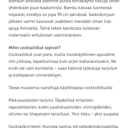
Bambun ansiosta saamme puisia kertakäyttö tikkuja ilman
yhdenkään puun kaatamista. Bambu kasvaa luonnossa
nopeasti, ennätys on jopa 90 cm päivässä. Sadonkorjuun
jälkeen varret kasvavat uudelleen itsestään ilman lisä-
apuja ihmiseltä. Tämä tekee bambusta loistavan
materiaalin selluloosan valmistukseen.
Mihin cocktailtikut sopivat?
Cocktailtikut ovat pieni, mutta monikäyttöinen apuväline
niin juhlissa, tapahtumissa kuin arjen kattauksissakin. Ne
eivät ole vain koristeita – vaan käteviä työkaluja tarjoilun
ja esillepanon viimeistelyyn.
Tässä muutamia suosittuja käyttötapoja cocktailtikuilla:
Pikkusuolaisten tarjoilu: Täydellisiä erilaisten
naposteltavien, kuten juustokuutioiden, viinirypäleiden,
oliivien tai lihapalojen tarjoiluun. Yksi tikku – yksi suupala!
Cocktailkoristeet: Korosta juomia sitrushedelmäviipaleilla,