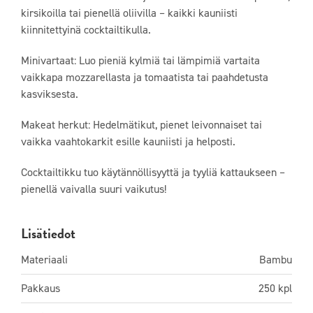
kirsikoilla tai pienellä oliivilla – kaikki kauniisti
kiinnitettyinä cocktailtikulla.
Minivartaat: Luo pieniä kylmiä tai lämpimiä vartaita
vaikkapa mozzarellasta ja tomaatista tai paahdetusta
kasviksesta.
Makeat herkut: Hedelmätikut, pienet leivonnaiset tai
vaikka vaahtokarkit esille kauniisti ja helposti.
Cocktailtikku tuo käytännöllisyyttä ja tyyliä kattaukseen –
pienellä vaivalla suuri vaikutus!
Lisätiedot
Materiaali
Bambu
Pakkaus
250 kpl