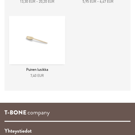
Hintaluokka:
Hintaluokka:
13,30
EUR
–
20,20
EUR
5,95
EUR
–
6,47
EUR
13,30 EUR10,60 EUR
5,95 EUR4,74
-
-
20,20 EUR16,10 EUR
6,47 EUR5,16
Puinen lusikka
7,40
EUR
Yhteystiedot