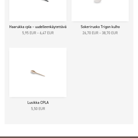
Haarukka cpla – uudelleenkäytettävä
Sokeriruoko Trigon kulho
Hintaluokka:
Hintaluokka:
5,95
EUR
–
6,47
EUR
26,70
EUR
–
38,70
EUR
5,95 EUR4,74 EUR
26,70 EUR21
-
-
6,47 EUR5,16 EUR
38,70 EUR30
Lusikka CPLA
5,50
EUR