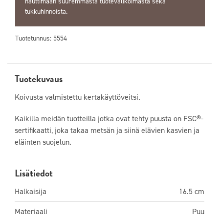
nauttimaan suuremmasta tuotevalikoimasta sekä
tukkuhinnoista.
Tuotetunnus:
5554
Tuotekuvaus
Koivusta valmistettu kertakäyttöveitsi.
Kaikilla meidän tuotteilla jotka ovat tehty puusta on FSC®-
sertifikaatti, joka takaa metsän ja siinä elävien kasvien ja
eläinten suojelun.
Lisätiedot
Halkaisija
16.5 cm
Materiaali
Puu