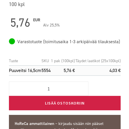
100 kpl
5,76
EUR
Alv 25,5%
Varastotuote (toimitusaika 1-3 arkipäivää tilauksesta)
Tuote
SKU
1 pak (100kpl)
Täydet laatikot (25x100kpl)
Puuveitsi 16,5cm
5554
5,76 €
4,03 €
Quantity
LISÄÄ OSTOSKORIIN
HoReCa ammattilainen
–
kirjaudu sisään
niin pääset