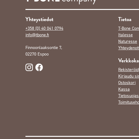
Yhteystiedot
Tietoa
+358 (0) 40 041 0794
T-Bone Co
info@tbone.fi
Italesse
Naturesse
Finnoonlaaksontie 7,
Yhteydenot
02270 Espoo
Verkkok
Rekisteröid
Kirjaudu si
Ostoskori
Kassa
Tietosuojas
Toimituseh