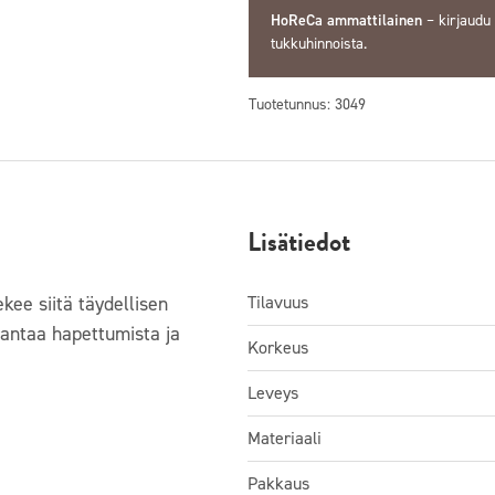
HoReCa ammattilainen
–
kirjaudu
tukkuhinnoista.
Tuotetunnus:
3049
Lisätiedot
kee siitä täydellisen
Tilavuus
rantaa hapettumista ja
Korkeus
Leveys
Materiaali
Pakkaus