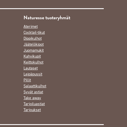
Naturesse tuoteryhmät
Aterimet
Cocktail-tikut
Dippikulhot
Jäätelökipot
Juomamukit
Kahvikupit
Keittokulhot
Lautaset
Leipäpussit
Pillit
Salaattikulhot
Syvät astiat
Take away
Tarjoiluastiat
Tarjoukset