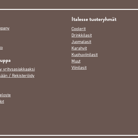
Italesse tuoteryhmät
mpany
Coolerit
Drinkkilasit
Juomalasit
to
Karahvit
Kuohuviinilasit
auppa
Muut
Viinilasit
y yritysasiakkaaksi
sään / Rekisteröidy
eloste
dot