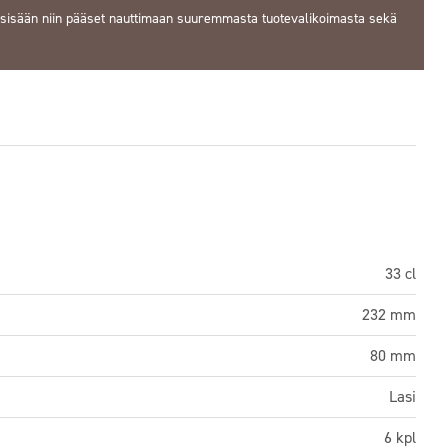
 sisään
niin pääset nauttimaan suuremmasta tuotevalikoimasta sekä
33 cl
232 mm
80 mm
Lasi
6 kpl