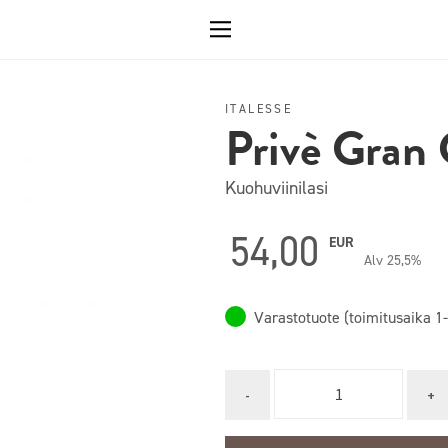
ITALESSE
Privè Gran 
Kuohuviinilasi
54,00
EUR
Alv 25,5%
Varastotuote (toimitusaika 1-
Quantity