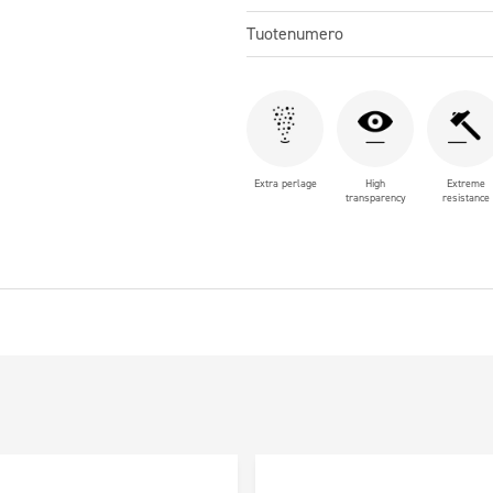
Tuotenumero
Extra perlage
High
Extreme
transparency
resistance