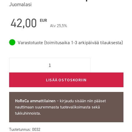
Juomalasi
42,00
EUR
Alv 25,5%
Varastotuote (toimitusaika 1-3 arkipäivää tilauksesta)
Quantity
LISÄÄ OSTOSKORIIN
HoReCa ammattilainen
–
kirjaudu sisään
niin pääset
nauttimaan suuremmasta tuotevalikoimasta sekä
tukkuhinnoista.
Tuotetunnus:
0032