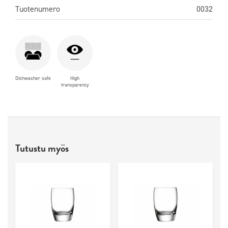
Tuotenumero
0032
Dishwasher safe
High
transparency
Tutustu myös