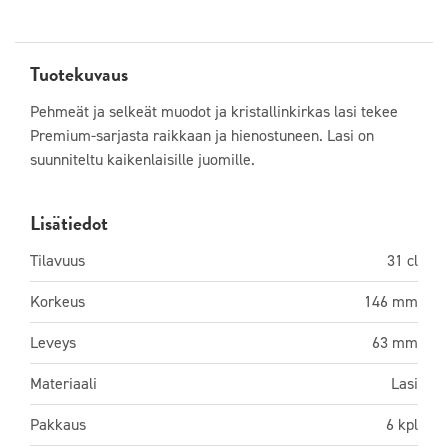
Tuotekuvaus
Pehmeät ja selkeät muodot ja kristallinkirkas lasi tekee
Premium-sarjasta raikkaan ja hienostuneen. Lasi on
suunniteltu kaikenlaisille juomille.
Lisätiedot
Tilavuus
31 cl
Korkeus
146 mm
Leveys
63 mm
Materiaali
Lasi
Pakkaus
6 kpl