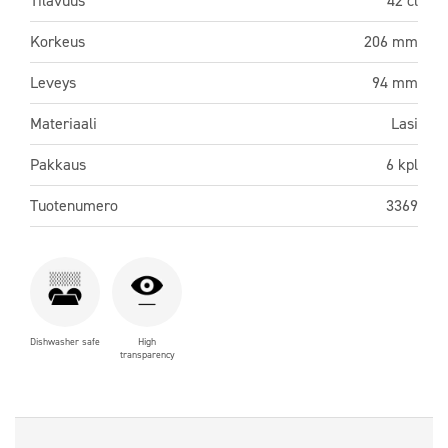
Tilavuus
42 cl
Korkeus
206 mm
Leveys
94 mm
Materiaali
Lasi
Pakkaus
6 kpl
Tuotenumero
3369
Dishwasher safe
High
transparency