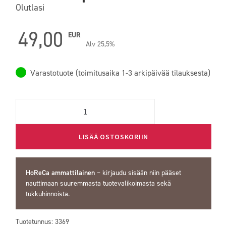
Olutlasi
49,00
EUR
Alv 25,5%
Varastotuote (toimitusaika 1-3 arkipäivää tilauksesta)
Quantity
LISÄÄ OSTOSKORIIN
HoReCa ammattilainen
–
kirjaudu sisään
niin pääset
nauttimaan suuremmasta tuotevalikoimasta sekä
tukkuhinnoista.
Tuotetunnus:
3369