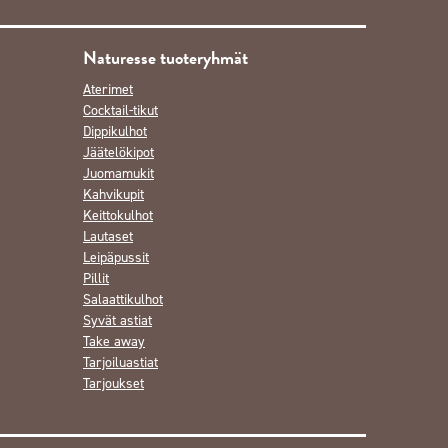
Naturesse tuoteryhmät
Aterimet
Cocktail-tikut
Dippikulhot
Jäätelökipot
Juomamukit
Kahvikupit
Keittokulhot
Lautaset
Leipäpussit
Pillit
Salaattikulhot
Syvät astiat
Take away
Tarjoiluastiat
Tarjoukset