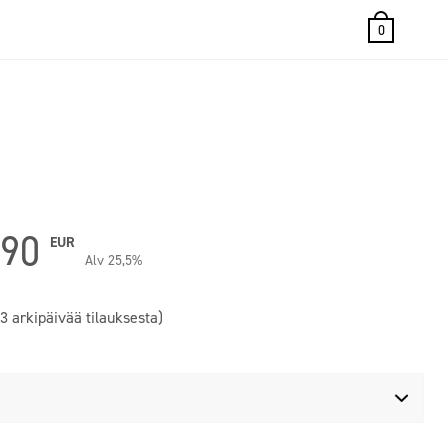
0
Hintaluokka:
,90
EUR
Alv 25,5%
20,50 EUR16,33 EUR
3 arkipäivää tilauksesta)
-
28,90 EUR23,03 EUR