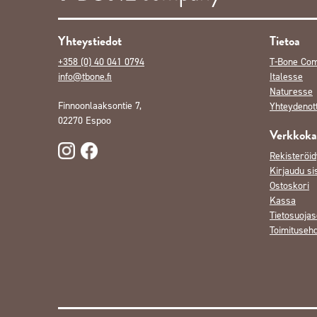
Yhteystiedot
Tietoa
+358 (0) 40 041 0794
T-Bone Co
info@tbone.fi
Italesse
Naturesse
Finnoonlaaksontie 7,
Yhteydenot
02270 Espoo
Verkkok
Rekisteröid
Kirjaudu si
Ostoskori
Kassa
Tietosuojas
Toimituseh