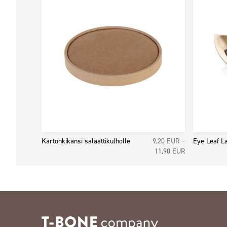
Kartonkikansi salaattikulholle
9,20
EUR
–
Eye Leaf L
Hintaluokka:
11,90
EUR
9,20 EUR7,33
-
11,90 EUR9,4