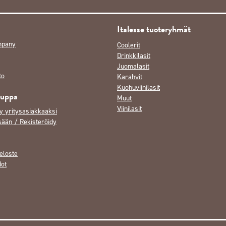
Italesse tuoteryhmät
mpany
Coolerit
Drinkkilasit
Juomalasit
to
Karahvit
Kuohuviinilasit
auppa
Muut
Viinilasit
y yritysasiakkaaksi
sään / Rekisteröidy
eloste
dot