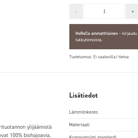
Quantity
HoReCa ammattilainen
–
kirjaudu
tukkuhinnoista.
Tuotetunnus:
Ei saatavilla/-tietoa
Lisätiedot
Lämmönkesto
Materiaali
rituotannon ylijäämistä
 ovat 100% biohajoavia.
Kompostointi standardi