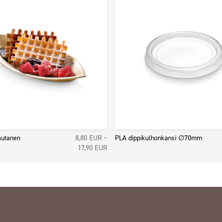
autanen
8,80
EUR
–
PLA dippikulhonkansi ∅70mm
Hintaluokka:
17,90
EUR
 EUR
8,80 EUR7,01 EUR
-
8 EUR
17,90 EUR14,26 EUR