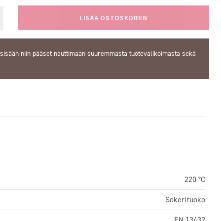
LISÄÄ OSTOSKORIIN
 sisään
niin pääset nauttimaan suuremmasta tuotevalikoimasta sekä
220 °C
Sokeriruoko
EN 13432