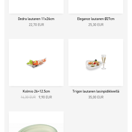
Dedra lautanen 11x26cm
Elegance lautanen Ø27cm
22,70
EUR
25,30
EUR
Kolmio 26×12.5cm
Trigon lautanen lasinpidikkeellä
Alkuperäinen
Nykyinen
16,30
EUR
9,90
EUR
35,00
EUR
hinta
hinta
oli:
on:
16,30 EUR12,99 EUR.
9,90 EUR7,89 EUR.