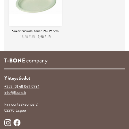
Sokeriruokolautanen 26×19.5cm
Alkuperäinen
Nykyinen
15,20
EUR
9,90
EUR
hinta
hinta
oli:
on:
15,20 EUR12,11 EUR.
9,90 EUR7,89 EUR.
Yhteystiedot
+358 (0) 40 041 0794
info@tbone.fi
Finnoonlaaksontie 7,
02270 Espoo